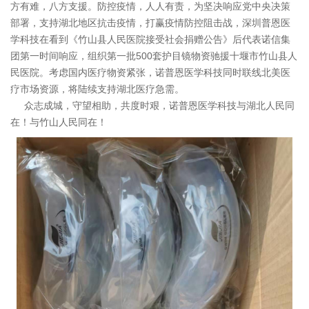
方有难，八方支援。防控疫情，人人有责，为坚决响应党中央决策
部署，支持湖北地区抗击疫情，打赢疫情防控阻击战，深圳普恩医
学科技在看到《竹山县人民医院接受社会捐赠公告》后代表诺信集
团第一时间响应，组织第一批500套护目镜物资驰援十堰市竹山县人
民医院。考虑国内医疗物资紧张，诺普恩医学科技同时联线北美医
疗市场资源，将陆续支持湖北医疗急需。
众志成城，守望相助，共度时艰，诺普恩医学科技与湖北人民同
在！与竹山人民同在！