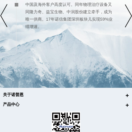
中国及海外客户高度认可。同年物理治疗设备又
Next
同隆力奇、益宝生物、中润股份建立牵手，成为
唯一供商。17年诺信集团深圳板块儿实现59%业
绩增速。
关于诺普恩
产品中心